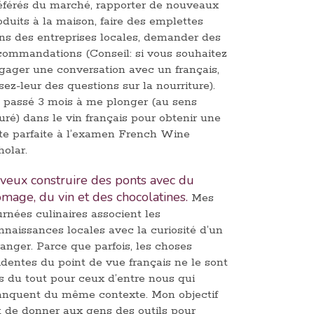
éférés du marché, rapporter de nouveaux
oduits à la maison, faire des emplettes
ns des entreprises locales, demander des
commandations (Conseil: si vous souhaitez
gager une conversation avec un français,
sez-leur des questions sur la nourriture).
ai passé 3 mois à me plonger (au sens
guré) dans le vin français pour obtenir une
te parfaite à l’examen French Wine
holar.
 veux construire des ponts avec du
omage, du vin et des chocolatines.
Mes
urnées culinaires associent les
nnaissances locales avec la curiosité d’un
ranger. Parce que parfois, les choses
identes du point de vue français ne le sont
s du tout pour ceux d’entre nous qui
nquent du même contexte. Mon objectif
t de donner aux gens des outils pour