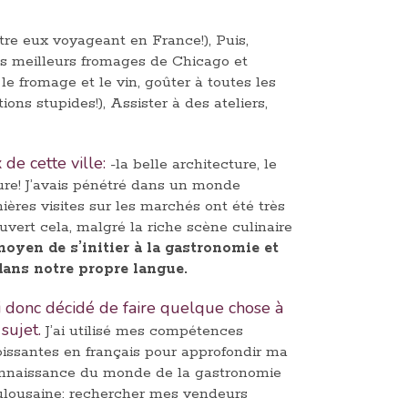
entre eux voyageant en France!), Puis,
es meilleurs fromages de Chicago et
e fromage et le vin, goûter à toutes les
ons stupides!), Assister à des ateliers,
e cette ville:
-la belle architecture, le
riture! J’avais pénétré dans un monde
ères visites sur les marchés ont été très
ouvert cela, malgré la riche scène culinaire
yen de s’initier à la gastronomie et
dans notre propre langue.
ai donc décidé de faire quelque chose à
 sujet.
J’ai utilisé mes compétences
oissantes en français pour approfondir ma
nnaissance du monde de la gastronomie
ulousaine: rechercher mes vendeurs