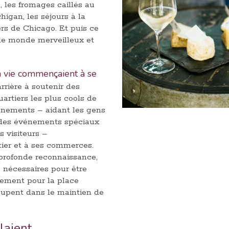
 les fromages caillés au
igan, les séjours à la
rs de Chicago. Et puis ce
t le monde merveilleux et
a vie commençaient à se
rrière à soutenir des
uartiers les plus cools de
vénements – aidant les gens
t des événements spéciaux
s visiteurs –
tier et à ses commerces.
profonde reconnaissance,
 nécessaires pour être
alement pour la place
ccupent dans le maintien de
elaient…