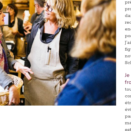
pr
pr
da
re
en
po
J’
fi
no
Sc
Je
fr
to
co
ét
év
pa
ma
es