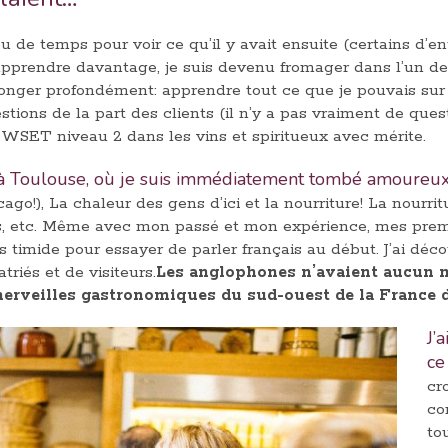
peu de temps pour voir ce qu’il y avait ensuite (certains d’
apprendre davantage, je suis devenu fromager dans l’un d
onger profondément: apprendre tout ce que je pouvais sur l
tions de la part des clients (il n’y a pas vraiment de questi
n WSET niveau 2 dans les vins et spiritueux avec mérite.
à Toulouse, où je suis immédiatement tombé amoureux d
hicago!), La chaleur des gens d’ici et la nourriture! La nour
es, etc. Même avec mon passé et mon expérience, mes premi
ès timide pour essayer de parler français au début. J’ai déc
riés et de visiteurs.
Les anglophones n’avaient aucun mo
 merveilles gastronomiques du sud-ouest de la France 
J’
ce
cr
co
to