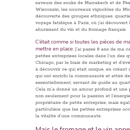
saveurs des souks de Marrakech et de Fès,
Wisconsin, les nouveaux vignobles du Mich
découverte des groupes ethniques. quartie
voyage fatidique à Paris, où j’ai découver
ahurissant du vin et du fromage français.
C’était comme si toutes les pièces de m
mettre en place.
J’ai passé 8 ans de ma ca
petites entreprises locales dans l’un des q
Chicago, par le biais de marketing et d’é
à découvrir ce qui était unique, en créan
qui ont enrichi la communauté et attiré de
essentiellement, servant de guide au quar
Cela m’a donné un amour profond et une 
non seulement pour la passion et l’énergie
propriétaire de petite entreprise, mais ég
particulière que les petites entreprises o
la vitalité d’une communauté.
Mais le fromage et le vin app